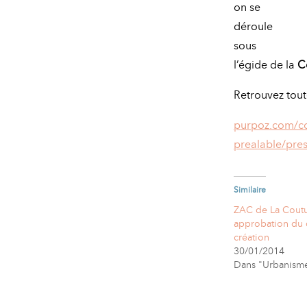
on se
déroule
sous
l’égide de la
C
Retrouvez toute
purpoz.com/co
prealable/pres
Similaire
ZAC de La Coutu
approbation du 
création
30/01/2014
Dans "Urbanism