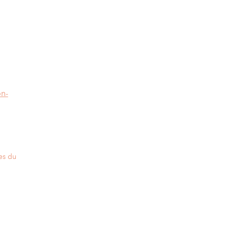
on-
es du