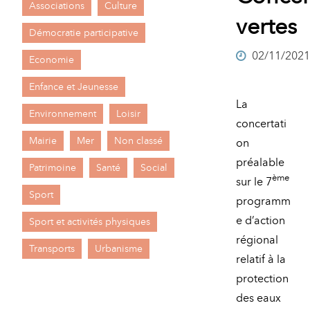
Associations
Culture
A
vertes
M
Démocratie participative
02/11/2021
A
I
Economie
R
I
Enfance et Jeunesse
La
E
Environnement
Loisir
concertati
Mairie
Mer
Non classé
on
préalable
Patrimoine
Santé
Social
ème
sur le 7
Sport
programm
e d’action
Sport et activités physiques
régional
Transports
Urbanisme
relatif à la
protection
des eaux