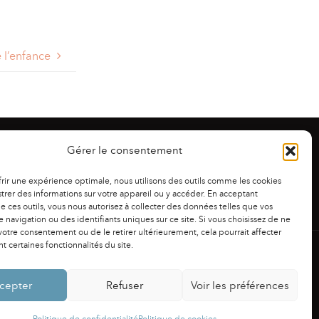
 l’enfance
Gérer le consentement
frir une expérience optimale, nous utilisons des outils comme les cookies
trer des informations sur votre appareil ou y accéder. En acceptant
 de ces outils, vous nous autorisez à collecter des données telles que vos
 navigation ou des identifiants uniques sur ce site. Si vous choisissez de ne
otre consentement ou de le retirer ultérieurement, cela pourrait affecter
 certaines fonctionnalités du site.
NS LÉGALES
|
POLITIQUE DE CONFIDENTIALITÉ
cepter
Refuser
Voir les préférences
Powered by
Fluida
&
WordPress.