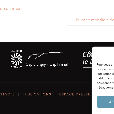
de quartiers
Journée mondiale de
Pour vous of
pour enregis
l'utilisation
habitudes de
pas donner v
négativement
NTACTS
|
PUBLICATIONS
|
ESPACE PRESSE
|
MENTIO
Ac