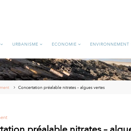
URBANISME
ECONOMIE
ENVIRONNEMENT
ement
Concertation préalable nitrates – algues vertes
ent
ation préalable nitrates – algu