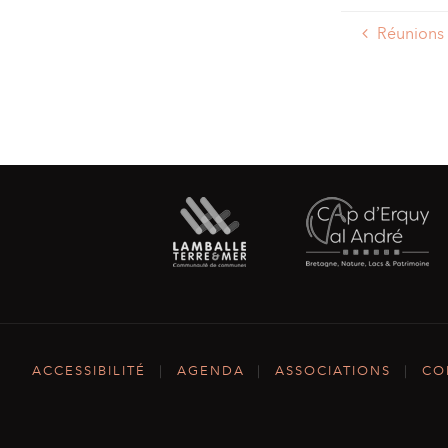
Réunions 
ACCESSIBILITÉ
|
AGENDA
|
ASSOCIATIONS
|
CO