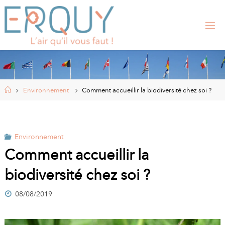
Skip
to
content
E
R
Q
U
Y
,
S
I
Home
Environnement
Comment accueillir la biodiversité chez soi ?
T
E
O
F
F
I
Environnement
C
I
Comment accueillir la
E
L
biodiversité chez soi ?
D
E
L
A
08/08/2019
M