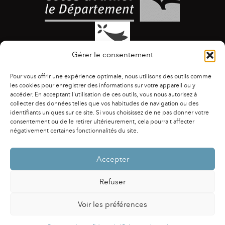
Gérer le consentement
Pour vous offrir une expérience optimale, nous utilisons des outils comme
les cookies pour enregistrer des informations sur votre appareil ou y
accéder. En acceptant l'utilisation de ces outils, vous nous autorisez à
collecter des données telles que vos habitudes de navigation ou des
identifiants uniques sur ce site. Si vous choisissez de ne pas donner votre
ACCESSIBILITÉ
|
AGENDA
|
ASSOCIATIONS
|
consentement ou de le retirer ultérieurement, cela pourrait affecter
CONTACTS
|
PUBLICATIONS
|
ESPACE PRESSE
|
négativement certaines fonctionnalités du site.
MENTIONS LÉGALES
|
POLITIQUE DE CONFIDENTIALITÉ
Accepter
Refuser
Voir les préférences
Powered by
Fluida
&
WordPress.