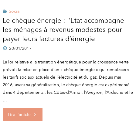
de
Social
Le chèque énergie : l’Etat accompagne
l’Office
les ménages à revenus modestes pour
National
payer leurs factures d’énergie
20/01/2017
des
La loi relative à la transition énergétique pour la croissance verte
Anciens
prévoit la mise en place d’un « chèque énergie » qui remplacera
Combattants
les tarifs sociaux actuels de l’électricité et du gaz. Depuis mai
2016, avant sa généralisation, le chèque énergie est expérimenté
et
dans 4 départements : les Côtes-d’Armor, l’Aveyron, l’Ardèche et le
…
Victimes
"Le
Lire l'article
de
chèque
Guerre