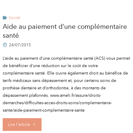
énergie :
vous
l’Etat
Social
accueille"
Aide au paiement d’une complémentaire
accompagne
santé
les
24/07/2015
ménages
L’aide au paiement d’une complémentaire santé (ACS) vous permet
de bénéficier d’une réduction sur le coût de votre
à
complémentaire santé. Elle ouvre également droit au bénéfice de
tarifs médicaux sans dépassement et, pour certains soins de
revenus
prothèse dentaire et d’orthodontie, à des montants de
modestes
dépassement plafonnés. www.ameli.fr/assure/droits-
demarches/difficultes-acces-droits-soins/complementaire-
pour
sante/aide-paiement-complementaire-sante
payer
"Aide
Lire l'article
leurs