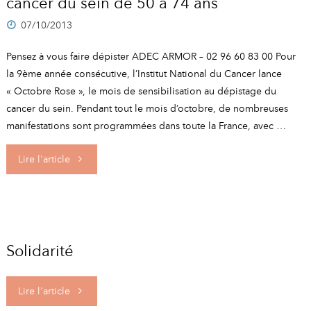
cancer du sein de 50 à 74 ans
07/10/2013
Pensez à vous faire dépister ADEC ARMOR – 02 96 60 83 00 Pour
la 9ème année consécutive, l’Institut National du Cancer lance
« Octobre Rose », le mois de sensibilisation au dépistage du
cancer du sein. Pendant tout le mois d’octobre, de nombreuses
manifestations sont programmées dans toute la France, avec …
"Octobre
Lire l'article
rose
–
dépistage
Solidarité
gratuit
"Solidarité"
Lire l'article
du