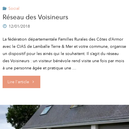
aux
Social
Réseau des Voisineurs
chefs
12/01/2018
d’exploitation
La fédération départementale Familles Rurales des Côtes d’Armor
agricole"
avec le CIAS de Lamballe Terre & Mer et votre commune, organise
un dispositif pour les ainés qui le souhaitent. Il s’agit du réseau
des Voisineurs : un visiteur bénévole rend visite une fois par mois
à une personne âgée et pratique une …
"Réseau
Lire l'article
des
Voisineurs"