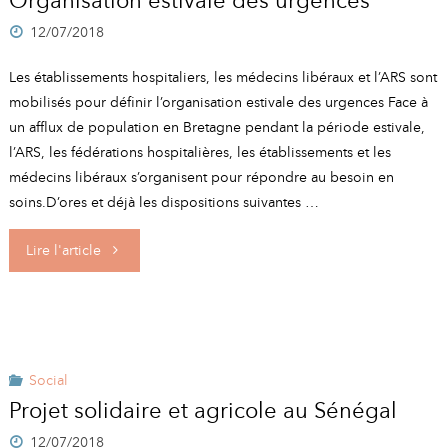
Organisation estivale des urgences
A
I
R
I
E
12/07/2018
Les établissements hospitaliers, les médecins libéraux et l’ARS sont
mobilisés pour définir l’organisation estivale des urgences Face à
un afflux de population en Bretagne pendant la période estivale,
l’ARS, les fédérations hospitalières, les établissements et les
médecins libéraux s’organisent pour répondre au besoin en
soins.D’ores et déjà les dispositions suivantes …
"Organisation
Lire l'article
estivale
des
urgences"
Social
Projet solidaire et agricole au Sénégal
12/07/2018