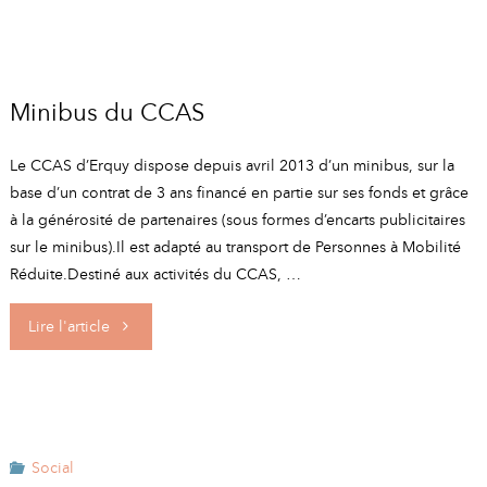
au
factures
paiement
d’énergie"
d’une
Minibus du CCAS
complémentaire
Le CCAS d’Erquy dispose depuis avril 2013 d’un minibus, sur la
base d’un contrat de 3 ans financé en partie sur ses fonds et grâce
santé"
à la générosité de partenaires (sous formes d’encarts publicitaires
sur le minibus).Il est adapté au transport de Personnes à Mobilité
Réduite.Destiné aux activités du CCAS, …
"Minibus
Lire l'article
du
CCAS"
Social