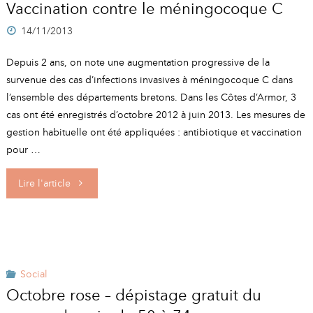
Vaccination contre le méningocoque C
14/11/2013
Depuis 2 ans, on note une augmentation progressive de la
survenue des cas d’infections invasives à méningocoque C dans
l’ensemble des départements bretons. Dans les Côtes d’Armor, 3
cas ont été enregistrés d’octobre 2012 à juin 2013. Les mesures de
gestion habituelle ont été appliquées : antibiotique et vaccination
pour …
"Vaccination
Lire l'article
contre
le
méningocoque
Social
Octobre rose – dépistage gratuit du
C"