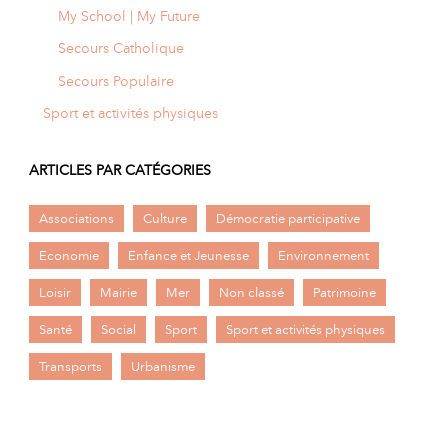
My School | My Future
Secours Catholique
Secours Populaire
Sport et activités physiques
ARTICLES PAR CATÉGORIES
Associations
Culture
Démocratie participative
Economie
Enfance et Jeunesse
Environnement
Loisir
Mairie
Mer
Non classé
Patrimoine
Santé
Social
Sport
Sport et activités physiques
Transports
Urbanisme