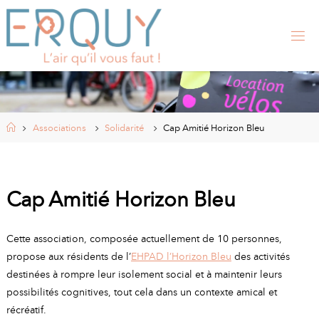
Skip
to
content
E
R
Q
U
Y
,
S
I
Home
Associations
Solidarité
Cap Amitié Horizon Bleu
T
E
O
F
F
I
Cap Amitié Horizon Bleu
C
I
E
L
Cette association, composée actuellement de 10 personnes,
D
E
propose aux résidents de l’
EHPAD l’Horizon Bleu
des activités
L
A
destinées à rompre leur isolement social et à maintenir leurs
possibilités cognitives, tout cela dans un contexte amical et
M
récréatif.