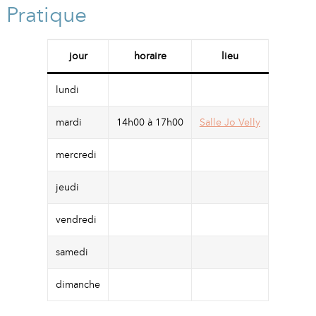
A
I
Pratique
R
I
E
jour
horaire
lieu
lundi
mardi
14h00 à 17h00
Salle Jo Velly
mercredi
jeudi
vendredi
samedi
dimanche