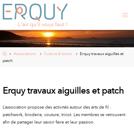
Skip
to
content
E
R
Q
U
Y
,
S
I
Home
Associations
Culture & loisirs
Erquy travaux aiguilles et
T
E
patch
O
F
F
I
C
I
Erquy travaux aiguilles et patch
E
L
D
E
L’association propose des activités autour des arts de fil :
L
A
patchwork, broderie, couture, tricot. Les membres se retrouvent
afin de partager leur savoir faire et leur passion.
M