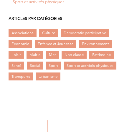
Sport et activités physiques
ARTICLES PAR CATÉGORIES
Associations
Culture
Démocratie participative
Economie
Enfance et Jeunesse
Environnement
Loisir
Mairie
Mer
Non classé
Patrimoine
Santé
Social
Sport
Sport et activités physiques
Transports
Urbanisme