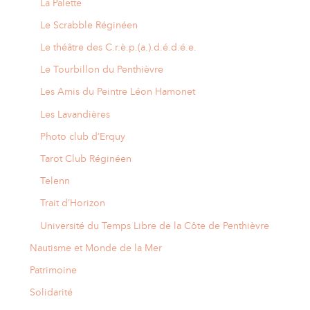
La Palette
Le Scrabble Réginéen
Le théâtre des C.r.è.p.(a.).d.é.d.é.e.
Le Tourbillon du Penthièvre
Les Amis du Peintre Léon Hamonet
Les Lavandières
Photo club d’Erquy
Tarot Club Réginéen
Telenn
Trait d’Horizon
Université du Temps Libre de la Côte de Penthièvre
Nautisme et Monde de la Mer
Patrimoine
Solidarité