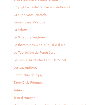
Erquy-Nox, Astronomie en Penthièvre
Groupe Vocal Nazado
Jamais Sans Musique
La Palette
Le Scrabble Réginéen
Le théâtre des C.r.è.p.(a.).d.é.d.é.e.
Le Tourbillon du Penthièvre
Les Amis du Peintre Léon Hamonet
Les Lavandières
Photo club d’Erquy
Tarot Club Réginéen
Telenn
Trait d’Horizon