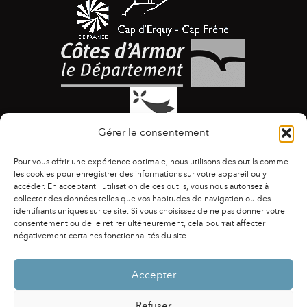
Gérer le consentement
Pour vous offrir une expérience optimale, nous utilisons des outils comme
les cookies pour enregistrer des informations sur votre appareil ou y
accéder. En acceptant l'utilisation de ces outils, vous nous autorisez à
collecter des données telles que vos habitudes de navigation ou des
identifiants uniques sur ce site. Si vous choisissez de ne pas donner votre
ACCESSIBILITÉ
|
AGENDA
|
ASSOCIATIONS
|
consentement ou de le retirer ultérieurement, cela pourrait affecter
CONTACTS
|
PUBLICATIONS
|
ESPACE PRESSE
|
négativement certaines fonctionnalités du site.
MENTIONS LÉGALES
|
POLITIQUE DE CONFIDENTIALITÉ
Accepter
Refuser