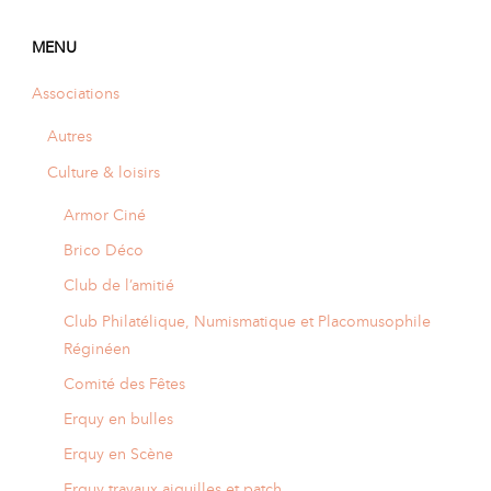
MENU
Associations
Autres
Culture & loisirs
Armor Ciné
Brico Déco
Club de l’amitié
Club Philatélique, Numismatique et Placomusophile
Réginéen
Comité des Fêtes
Erquy en bulles
Erquy en Scène
Erquy travaux aiguilles et patch