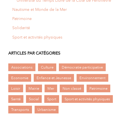
Université du Temps Libre de la Côte de Penthièvre
Nautisme et Monde de la Mer
Patrimoine
Solidarité
Sport et activités physiques
ARTICLES PAR CATÉGORIES
Associations
Culture
Démocratie participative
Economie
Enfance et Jeunesse
Environnement
Loisir
Mairie
Mer
Non classé
Patrimoine
Santé
Social
Sport
Sport et activités physiques
Transports
Urbanisme