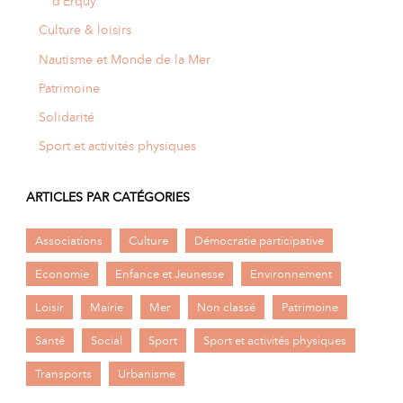
d’Erquy
Culture & loisirs
Nautisme et Monde de la Mer
Patrimoine
Solidarité
Sport et activités physiques
ARTICLES PAR CATÉGORIES
Associations
Culture
Démocratie participative
Economie
Enfance et Jeunesse
Environnement
Loisir
Mairie
Mer
Non classé
Patrimoine
Santé
Social
Sport
Sport et activités physiques
Transports
Urbanisme