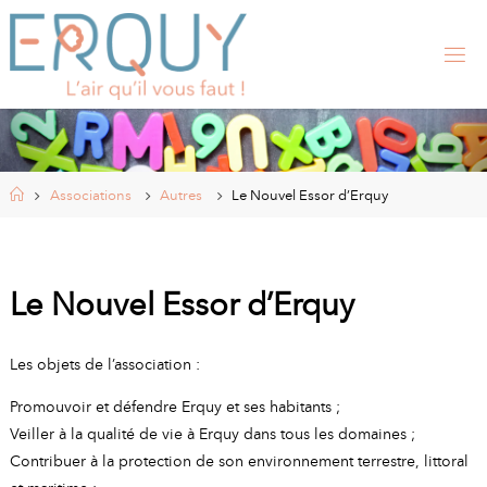
Skip
to
content
E
R
Q
U
Y
,
S
I
Home
Associations
Autres
Le Nouvel Essor d’Erquy
T
E
O
F
F
I
Le Nouvel Essor d’Erquy
C
I
E
L
Les objets de l’association :
D
E
Promouvoir et défendre Erquy et ses habitants ;
L
A
Veiller à la qualité de vie à Erquy dans tous les domaines ;
M
Contribuer à la protection de son environnement terrestre, littoral