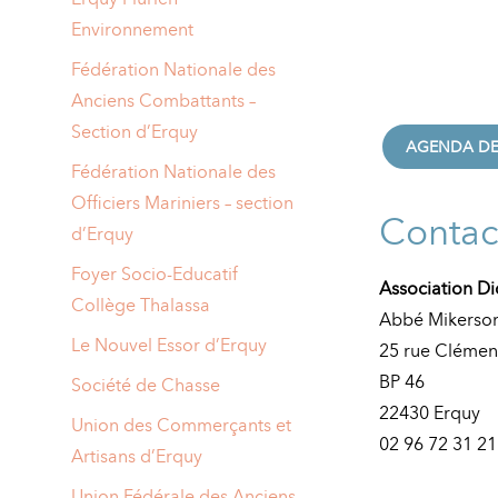
Environnement
Fédération Nationale des
Anciens Combattants –
Section d’Erquy
AGENDA DE
Fédération Nationale des
Officiers Mariniers – section
Contac
d’Erquy
Foyer Socio-Educatif
Association Di
Collège Thalassa
Abbé Mikerso
Le Nouvel Essor d’Erquy
25 rue Cléme
BP 46
Société de Chasse
22430 Erquy
Union des Commerçants et
02 96 72 31 21
Artisans d’Erquy
Union Fédérale des Anciens