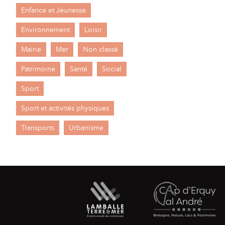
Enfance et Jeunesse
Environnement
Loisir
Mairie
Mer
Non classé
Patrimoine
Santé
Social
Sport
Sport et activités physiques
Transports
Urbanisme