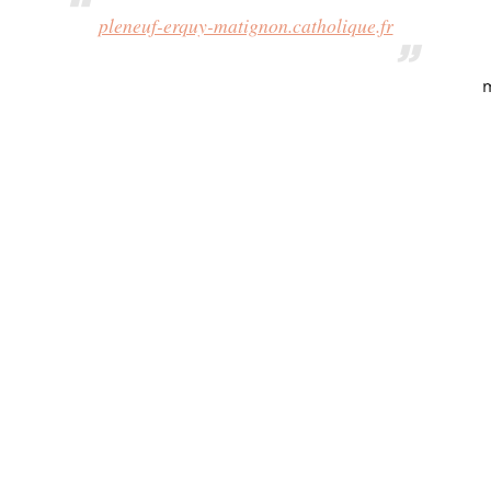
pleneuf-erquy-matignon.catholique.fr