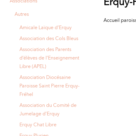
Erquy-
Associations
A
M
Autres
Accueil paroiss
A
I
Amicale Laïque d’Erquy
R
I
Association des Cols Bleus
E
Association des Parents
d’élèves de l’Enseignement
Libre (APEL)
Association Diocésaine
Paroisse Saint Pierre Erquy-
Fréhel
Association du Comité de
Jumelage d’Erquy
Erquy Chat Libre
Erquy Plurien