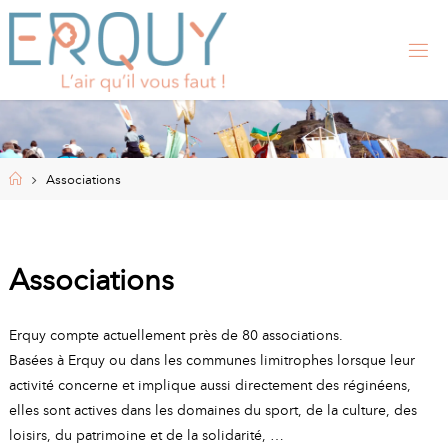
Skip
to
content
E
R
Q
U
Y
,
S
I
Home
Associations
T
E
O
F
F
I
Associations
C
I
E
L
Erquy compte actuellement près de 80 associations.
D
E
Basées à Erquy ou dans les communes limitrophes lorsque leur
L
A
activité concerne et implique aussi directement des réginéens,
elles sont actives dans les domaines du sport, de la culture, des
M
loisirs, du patrimoine et de la solidarité, …