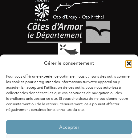
Gérer le consentement
Pour vous offrir une expérience optimale, nous utilisons des outils comme
les cookies pour enregistrer des informations sur votre appareil ou y
accéder. En acceptant l'utilisation de ces outils, vous nous autorisez à
collecter des données telles que vos habitudes de navigation ou des
identifiants uniques sur ce site. Si vous choisissez de ne pas donner votre
ACCESSIBILITÉ
|
AGENDA
|
ASSOCIATIONS
|
consentement ou de le retirer ultérieurement, cela pourrait affecter
CONTACTS
|
PUBLICATIONS
|
ESPACE PRESSE
|
négativement certaines fonctionnalités du site.
MENTIONS LÉGALES
|
POLITIQUE DE CONFIDENTIALITÉ
Accepter