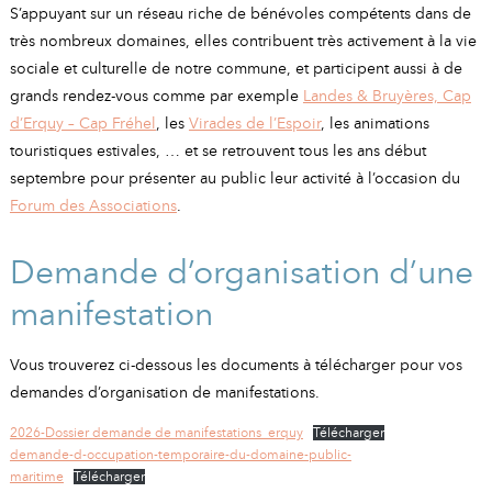
A
I
S’appuyant sur un réseau riche de bénévoles compétents dans de
R
I
E
très nombreux domaines, elles contribuent très activement à la vie
sociale et culturelle de notre commune, et participent aussi à de
grands rendez-vous comme par exemple
Landes & Bruyères, Cap
d’Erquy – Cap Fréhel
, les
Virades de l’Espoir
, les animations
touristiques estivales, … et se retrouvent tous les ans début
septembre pour présenter au public leur activité à l’occasion du
Forum des Associations
.
Demande d’organisation d’une
manifestation
Vous trouverez ci-dessous les documents à télécharger pour vos
demandes d’organisation de manifestations.
2026-Dossier demande de manifestations_erquy
Télécharger
demande-d-occupation-temporaire-du-domaine-public-
maritime
Télécharger