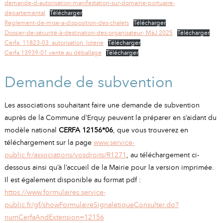
demande-d-autorisation-manifestation-sur-domaine-portuaire-
departemental
Télécharger
Reglement-de-mise-a-disposition-des-chalets
Télécharger
Dossier-de-sécurité-à-destination-des-organisateur- MàJ 2025
Télécharger
Cerfa_11823-03_autorisation_loterie
Télécharger
Cerfa 13939-01 vente au déballage
Télécharger
Demande de subvention
Les associations souhaitant faire une demande de subvention
auprès de la Commune d’Erquy peuvent la préparer en s’aidant du
modèle national
CERFA 12156*06
, que vous trouverez en
téléchargement sur la page
www.service-
public.fr/associations/vosdroits/R1271
, au téléchargement ci-
dessous ainsi qu’à l’accueil de la Mairie pour la version imprimée.
Il est également disponible au format pdf :
https://www.formulaires.service-
public.fr/gf/showFormulaireSignaletiqueConsulter.do?
numCerfaAndExtension=12156