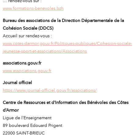
… rendez-vous sur :
www.formations-benevoles.bzh
Bureau des associations de la Direction Départementale de la
Cohésion Sociale (DDCS)
Accueil sur rendez-vous :
www.cotes-darmor.gouv.fr/Politiques-publiques/Cohesion-sociale-
jeunesse-sport-et-associations/Associations
associations.gouv.fr
www.associations.gouv.fr
Journal officiel
https://www.journal-officiel.gouv.fr/associations/
Centre de Ressources et d’Information des Bénévoles des Côtes
d’Armor
Ligue de l’Enseignement
89 boulevard Edouard Prigent
22000 SAINT-BRIEUC