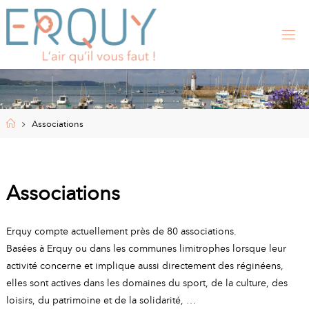
Skip
to
content
E
R
Q
U
Y
,
S
I
Home
Associations
T
E
O
F
F
I
Associations
C
I
E
L
Erquy compte actuellement près de 80 associations.
D
E
Basées à Erquy ou dans les communes limitrophes lorsque leur
L
A
activité concerne et implique aussi directement des réginéens,
elles sont actives dans les domaines du sport, de la culture, des
M
loisirs, du patrimoine et de la solidarité, …