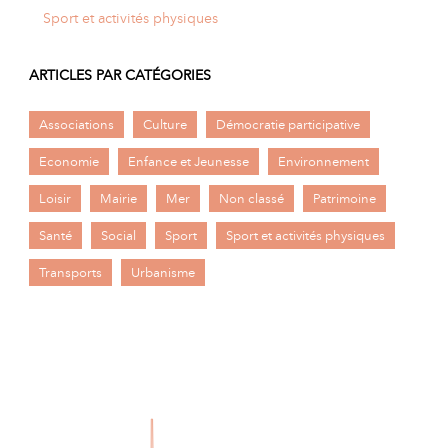
Sport et activités physiques
ARTICLES PAR CATÉGORIES
Associations
Culture
Démocratie participative
Economie
Enfance et Jeunesse
Environnement
Loisir
Mairie
Mer
Non classé
Patrimoine
Santé
Social
Sport
Sport et activités physiques
Transports
Urbanisme