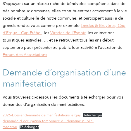
A
I
S’appuyant sur un réseau riche de bénévoles compétents dans de
R
I
E
très nombreux domaines, elles contribuent très activement à la vie
sociale et culturelle de notre commune, et participent aussi à de
grands rendez-vous comme par exemple
Landes & Bruyères, Cap
d’Erquy – Cap Fréhel
, les
Virades de l’Espoir
, les animations
touristiques estivales, … et se retrouvent tous les ans début
septembre pour présenter au public leur activité à l’occasion du
Forum des Associations
.
Demande d’organisation d’une
manifestation
Vous trouverez ci-dessous les documents à télécharger pour vos
demandes d’organisation de manifestations.
2026-Dossier demande de manifestations_erquy
Télécharger
demande-d-occupation-temporaire-du-domaine-public-
maritime
Télécharger