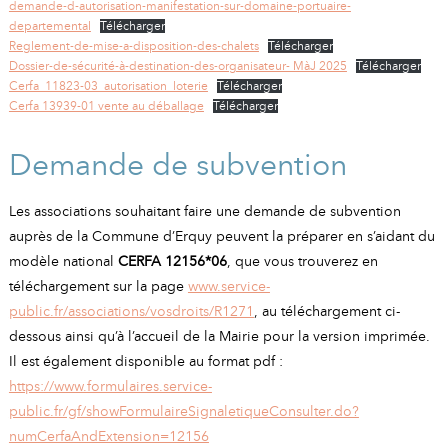
demande-d-autorisation-manifestation-sur-domaine-portuaire-
departemental
Télécharger
Reglement-de-mise-a-disposition-des-chalets
Télécharger
Dossier-de-sécurité-à-destination-des-organisateur- MàJ 2025
Télécharger
Cerfa_11823-03_autorisation_loterie
Télécharger
Cerfa 13939-01 vente au déballage
Télécharger
Demande de subvention
Les associations souhaitant faire une demande de subvention
auprès de la Commune d’Erquy peuvent la préparer en s’aidant du
modèle national
CERFA 12156*06
, que vous trouverez en
téléchargement sur la page
www.service-
public.fr/associations/vosdroits/R1271
, au téléchargement ci-
dessous ainsi qu’à l’accueil de la Mairie pour la version imprimée.
Il est également disponible au format pdf :
https://www.formulaires.service-
public.fr/gf/showFormulaireSignaletiqueConsulter.do?
numCerfaAndExtension=12156