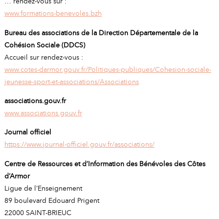
… rendez-vous sur :
www.formations-benevoles.bzh
Bureau des associations de la Direction Départementale de la
Cohésion Sociale (DDCS)
Accueil sur rendez-vous :
www.cotes-darmor.gouv.fr/Politiques-publiques/Cohesion-sociale-
jeunesse-sport-et-associations/Associations
associations.gouv.fr
www.associations.gouv.fr
Journal officiel
https://www.journal-officiel.gouv.fr/associations/
Centre de Ressources et d’Information des Bénévoles des Côtes
d’Armor
Ligue de l’Enseignement
89 boulevard Edouard Prigent
22000 SAINT-BRIEUC