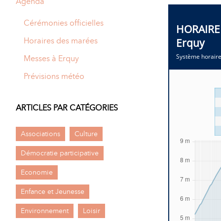
Agenda
A
M
Cérémonies officielles
A
I
Horaires des marées
R
I
Messes à Erquy
E
Prévisions météo
ARTICLES PAR CATÉGORIES
Associations
Culture
Démocratie participative
Economie
Enfance et Jeunesse
Environnement
Loisir