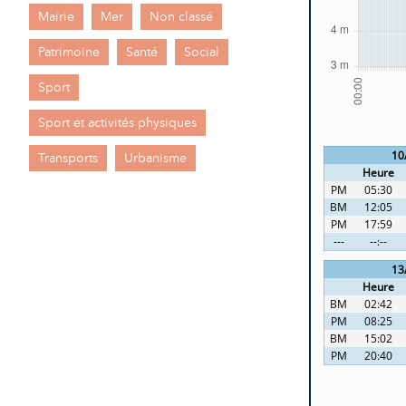
Mairie
Mer
Non classé
Patrimoine
Santé
Social
Sport
Sport et activités physiques
Transports
Urbanisme