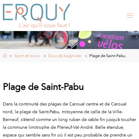
Skip
to
content
E
R
Q
U
Y
,
S
I
Home
Sport et loisirs
Eaux de baignade
Plage de Saint-Pabu
T
E
O
F
F
I
Plage de Saint-Pabu
C
I
E
L
Dans la continuité des plages de Caroual centre et de Caroual
D
E
nord, la plage de Saint-Pabu, mitoyenne de celle de la Ville-
L
A
Berneuf, s’étend comme un long ruban de sable fin jusqu’à toucher
la commune limitrophe de Pléneuf-Val-André. Belle étendue,
M
espace qui semble sans fin où il est peu probable de prendre un