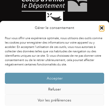
Gérer le consentement
Pour vous offrir une expérience optimale, nous utilisons des outils comme
les cookies pour enregistrer des informations sur votre appareil ou y
accéder. En acceptant l'utilisation de ces outils, vous nous autorisez à
collecter des données telles que vos habitudes de navigation ou des
identifiants uniques sur ce site. Si vous choisissez de ne pas donner votre
ACCESSIBILITÉ
|
AGENDA
|
ASSOCIATIONS
|
consentement ou de le retirer ultérieurement, cela pourrait affecter
CONTACTS
|
PUBLICATIONS
|
ESPACE PRESSE
|
négativement certaines fonctionnalités du site.
MENTIONS LÉGALES
|
POLITIQUE DE CONFIDENTIALITÉ
Accepter
Refuser
Voir les préférences
Powered by
Fluida
&
WordPress.