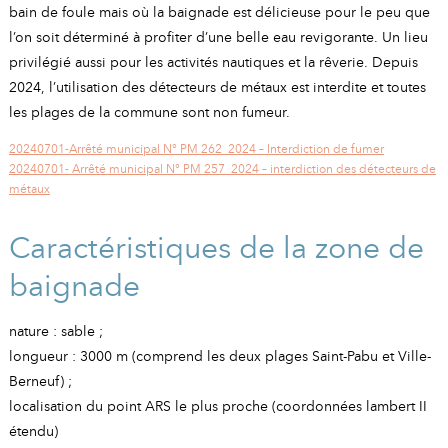
A
I
bain de foule mais où la baignade est délicieuse pour le peu que
R
I
E
l’on soit déterminé à profiter d’une belle eau revigorante. Un lieu
privilégié aussi pour les activités nautiques et la rêverie. Depuis
2024, l’utilisation des détecteurs de métaux est interdite et toutes
les plages de la commune sont non fumeur.
20240701-Arrêté municipal N° PM 262_2024 – Interdiction de fumer
20240701- Arrêté municipal N° PM 257_2024 – interdiction des détecteurs de
métaux
Caractéristiques de la zone de
baignade
nature : sable ;
longueur : 3000 m (comprend les deux plages Saint-Pabu et Ville-
Berneuf) ;
localisation du point ARS le plus proche (coordonnées lambert II
étendu)