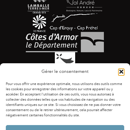
Gérer le consentement
Pour vous offrir une expérience optimale, nous utilisons des outils comme
les cookies pour enregistrer des informations sur votre appareil ou y
accéder. En acceptant l'utilisation de ces outils, vous nous autorisez à
collecter des données telles que vos habitudes de navigation ou des
identifiants uniques sur ce site. Si vous choisissez de ne pas donner votre
ACCESSIBILITÉ
|
AGENDA
|
ASSOCIATIONS
|
consentement ou de le retirer ultérieurement, cela pourrait affecter
CONTACTS
|
PUBLICATIONS
|
ESPACE PRESSE
|
négativement certaines fonctionnalités du site.
MENTIONS LÉGALES
|
POLITIQUE DE CONFIDENTIALITÉ