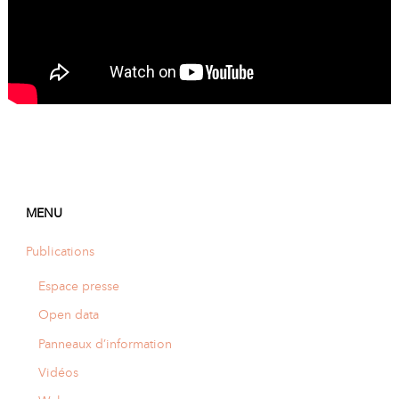
A
I
R
I
E
MENU
Publications
Espace presse
Open data
Panneaux d’information
Vidéos