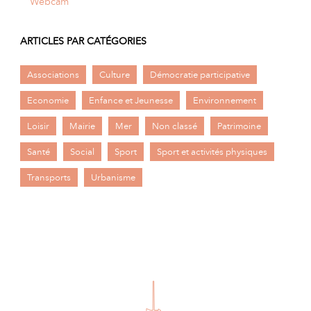
Webcam
ARTICLES PAR CATÉGORIES
Associations
Culture
Démocratie participative
Economie
Enfance et Jeunesse
Environnement
Loisir
Mairie
Mer
Non classé
Patrimoine
Santé
Social
Sport
Sport et activités physiques
Transports
Urbanisme