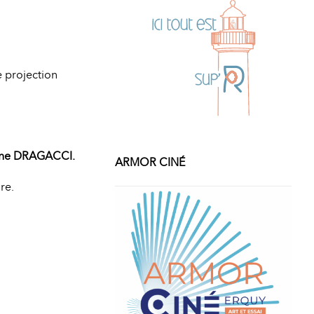
e projection
ine DRAGACCI.
ARMOR CINÉ
re.