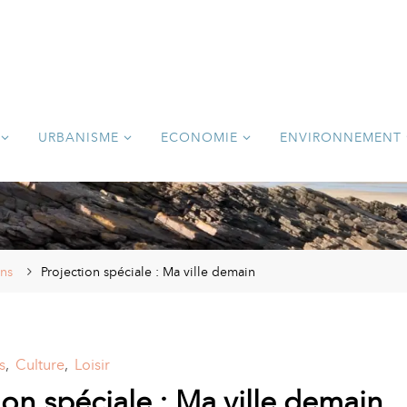
URBANISME
ECONOMIE
ENVIRONNEMENT
ons
Projection spéciale : Ma ville demain
s
,
Culture
,
Loisir
ion spéciale : Ma ville demain