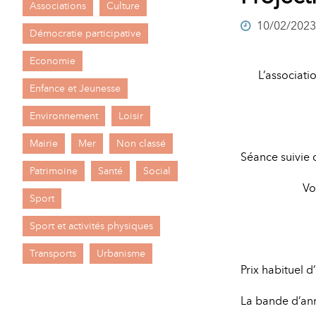
Associations
Culture
A
10/02/2023
M
Démocratie participative
A
I
Economie
L’associati
R
I
Enfance et Jeunesse
E
Environnement
Loisir
Mairie
Mer
Non classé
Séance suivie 
Patrimoine
Santé
Social
Vo
Sport
Sport et activités physiques
Transports
Urbanisme
Prix habituel d
La bande d’ann