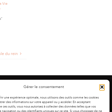
a Vie
)
s"
le du rein
Gérer le consentement
frir une expérience optimale, nous utilisons des outils comme les cookies
trer des informations sur votre appareil ou y accéder. En acceptant
 de ces outils, vous nous autorisez à collecter des données telles que vos
 navigation ou des identifiants uniques sur ce site. Si vous choisissez de ne