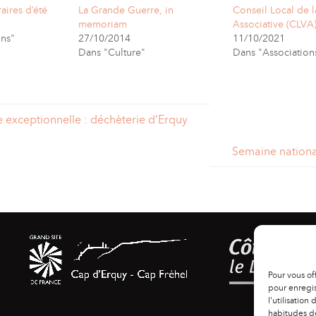
aires d’été
La Grande Guerre, in
Conseil Local de l
memoriam
Associative (CLVA
ons"
27/10/2014
11/10/2021
Dans "Culture"
Dans "Association
 exceptionnelle : déchèterie d’Erquy
Semaine nationa
Pour vous of
pour enregis
l'utilisation
habitudes de