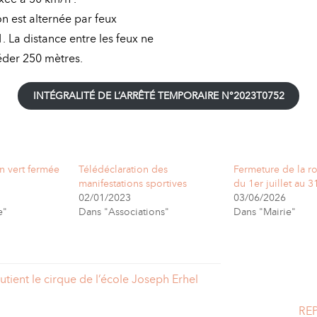
on est alternée par feux
. La distance entre les feux ne
éder 250 mètres.
INTÉGRALITÉ DE L’ARRÊTÉ TEMPORAIRE N°2023T0752
n vert fermée
Télédéclaration des
Fermeture de la r
manifestations sportives
du 1er juillet au 3
02/01/2023
03/06/2026
e"
Dans "Associations"
Dans "Mairie"
outient le cirque de l’école Joseph Erhel
RE