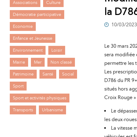
Associations
Culture
A
la D78
M
Démocratie participative
10/03/2023
A
I
Economie
R
I
Enfance et Jeunesse
Le 30 mars 2023
E
Environnement
Loisir
sera modifiée
Mairie
Mer
Non classé
permettre les t
Les prescriptio
Patrimoine
Santé
Social
D786 du PR 9
Sport
situés hors agg
Croix Rouge » 
Sport et activités physiques
Transports
Urbanisme
Le dépassem
les deux-roues,
La vitesse 
véhicules est f