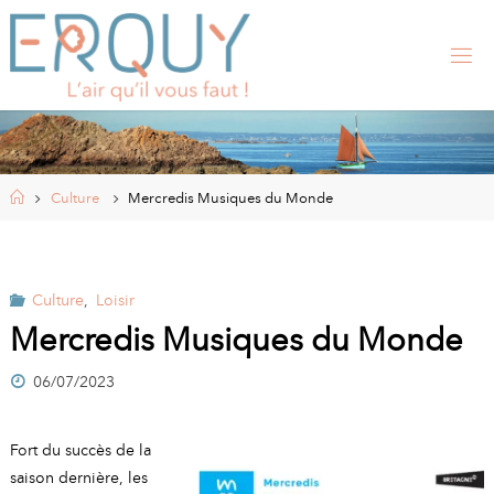
Skip
to
content
E
R
Q
U
Y
,
S
I
Home
Culture
Mercredis Musiques du Monde
T
E
O
F
F
I
Culture
,
Loisir
C
I
Mercredis Musiques du Monde
E
L
06/07/2023
D
E
L
A
Fort du succès de la
M
saison dernière, les