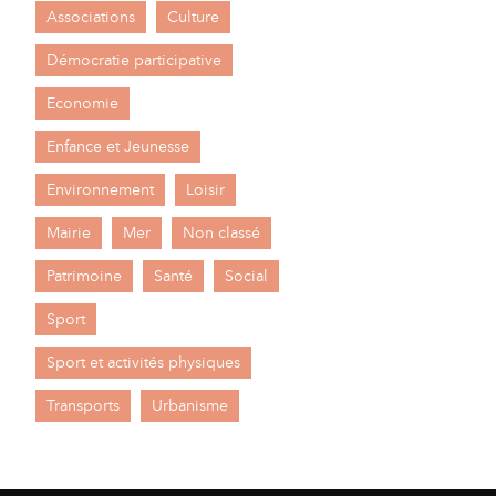
Associations
Culture
Démocratie participative
Economie
Enfance et Jeunesse
Environnement
Loisir
Mairie
Mer
Non classé
Patrimoine
Santé
Social
Sport
Sport et activités physiques
Transports
Urbanisme