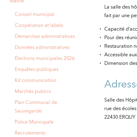
Mairie
A
La salle des hô
M
Conseil municipal
fait par une p
A
I
Coopération et labels
Capacité d’accu
R
I
Démarches administratives
Pour des réuni
Restauration n
E
Données administratives
Accessible aux
Élections municipales 2026
Dimension des 
Enquêtes publiques
Kit communication
Adress
Marchés publics
Salle des Hôpi
Plan Communal de
rue des écoles
Sauvegarde
22430 ERQUY
Police Municipale
Recrutements