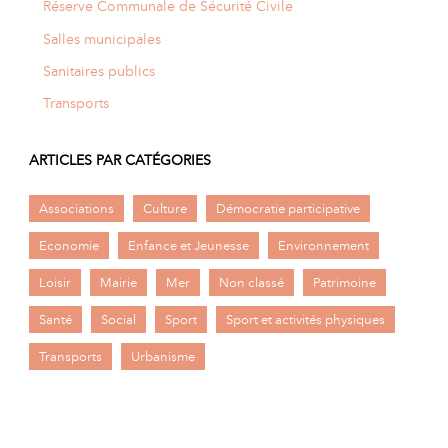
Réserve Communale de Sécurité Civile
Salles municipales
Sanitaires publics
Transports
ARTICLES PAR CATÉGORIES
Associations
Culture
Démocratie participative
Economie
Enfance et Jeunesse
Environnement
Loisir
Mairie
Mer
Non classé
Patrimoine
Santé
Social
Sport
Sport et activités physiques
Transports
Urbanisme