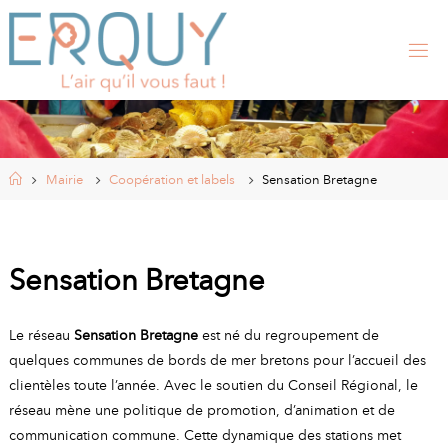
Skip
to
content
E
R
Q
U
Y
,
S
I
Home
Mairie
Coopération et labels
Sensation Bretagne
T
E
O
F
F
I
Sensation Bretagne
C
I
E
L
Le réseau
Sensation Bretagne
est né du regroupement de
D
E
quelques communes de bords de mer bretons pour l’accueil des
L
A
clientèles toute l’année. Avec le soutien du Conseil Régional, le
réseau mène une politique de promotion, d’animation et de
M
communication commune. Cette dynamique des stations met