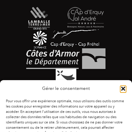
Gérer le consentement
Pour vous offrir une expérience optimale, nous utilisons des outils comme
les cookies pour enregistrer des informations sur votre appareil ou y
accéder. En acceptant l'utilisation de ces outils, vous nous autorisez à
collecter des données telles que vos habitudes de navigation ou des
identifiants uniques sur ce site. Si vous choisissez de ne pas donner votre
ACCESSIBILITÉ
|
AGENDA
|
ASSOCIATIONS
|
consentement ou de le retirer ultérieurement, cela pourrait affecter
CONTACTS
|
PUBLICATIONS
|
ESPACE PRESSE
|