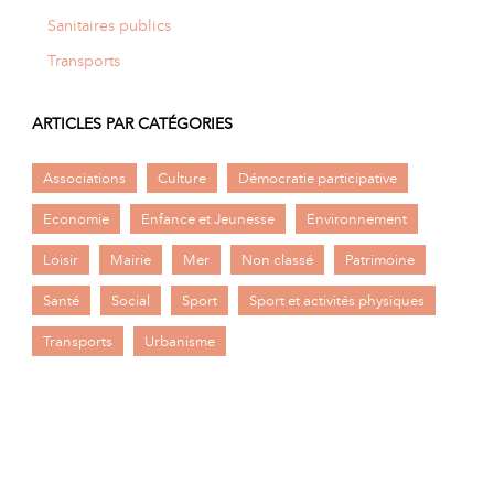
Sanitaires publics
Transports
ARTICLES PAR CATÉGORIES
Associations
Culture
Démocratie participative
Economie
Enfance et Jeunesse
Environnement
Loisir
Mairie
Mer
Non classé
Patrimoine
Santé
Social
Sport
Sport et activités physiques
Transports
Urbanisme