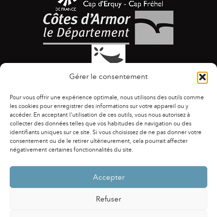
Gérer le consentement
Pour vous offrir une expérience optimale, nous utilisons des outils comme
les cookies pour enregistrer des informations sur votre appareil ou y
accéder. En acceptant l'utilisation de ces outils, vous nous autorisez à
collecter des données telles que vos habitudes de navigation ou des
identifiants uniques sur ce site. Si vous choisissez de ne pas donner votre
ACCESSIBILITÉ
|
AGENDA
|
ASSOCIATIONS
|
consentement ou de le retirer ultérieurement, cela pourrait affecter
CONTACTS
|
PUBLICATIONS
|
ESPACE PRESSE
|
négativement certaines fonctionnalités du site.
MENTIONS LÉGALES
|
POLITIQUE DE CONFIDENTIALITÉ
Accepter
Refuser