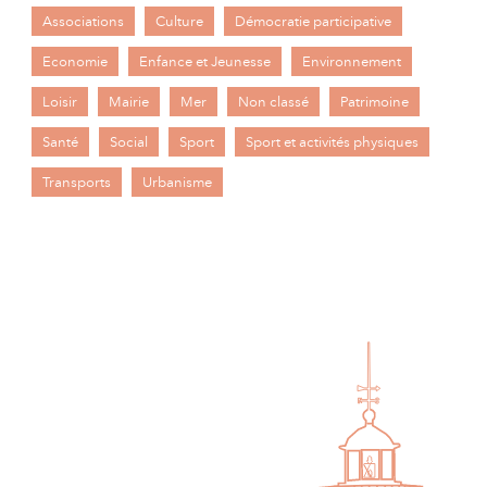
Associations
Culture
Démocratie participative
Economie
Enfance et Jeunesse
Environnement
Loisir
Mairie
Mer
Non classé
Patrimoine
Santé
Social
Sport
Sport et activités physiques
Transports
Urbanisme