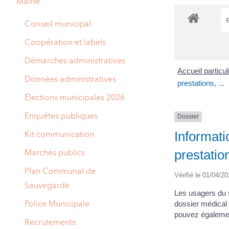
Mairie
A
M
Conseil municipal
A
I
Coopération et labels
R
I
Démarches administratives
Accueil particu
E
Données administratives
prestations, ...
Élections municipales 2026
Enquêtes publiques
Dossier
Informati
Kit communication
prestation
Marchés publics
Plan Communal de
Vérifié le 01/04/20
Sauvegarde
Les usagers du 
Police Municipale
dossier médical 
pouvez égalemen
Recrutements