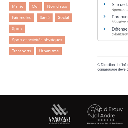
Site de 
Mairie
Mer
Non classé
Agence na
Parcours
Patrimoine
Santé
Social
Ministère 
Sport
Défenseu
Défenseur 
Sport et activités physiques
Transports
Urbanisme
©
Direction de l'inf
comarquage devel