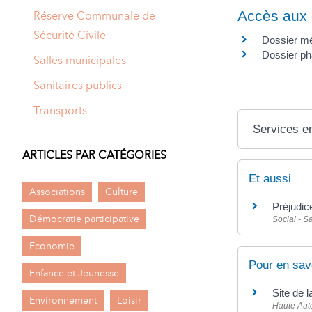
Accès aux 
Réserve Communale de
Sécurité Civile
Dossier mé
Dossier p
Salles municipales
Sanitaires publics
Transports
Services en
ARTICLES PAR CATÉGORIES
Et aussi
Associations
Culture
Préjudic
Démocratie participative
Social - S
Economie
Pour en sav
Enfance et Jeunesse
Site de 
Environnement
Loisir
Haute Auto