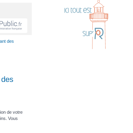
tant des
 des
ion de votre
oins. Vous