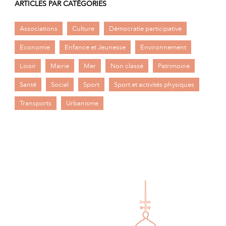
ARTICLES PAR CATÉGORIES
Associations
Culture
Démocratie participative
Economie
Enfance et Jeunesse
Environnement
Loisir
Mairie
Mer
Non classé
Patrimoine
Santé
Social
Sport
Sport et activités physiques
Transports
Urbanisme