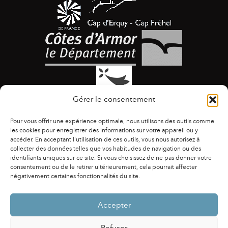
Gérer le consentement
Pour vous offrir une expérience optimale, nous utilisons des outils comme
les cookies pour enregistrer des informations sur votre appareil ou y
accéder. En acceptant l'utilisation de ces outils, vous nous autorisez à
collecter des données telles que vos habitudes de navigation ou des
identifiants uniques sur ce site. Si vous choisissez de ne pas donner votre
ACCESSIBILITÉ
|
AGENDA
|
ASSOCIATIONS
|
consentement ou de le retirer ultérieurement, cela pourrait affecter
CONTACTS
|
PUBLICATIONS
|
ESPACE PRESSE
|
négativement certaines fonctionnalités du site.
MENTIONS LÉGALES
|
POLITIQUE DE CONFIDENTIALITÉ
Accepter
Refuser