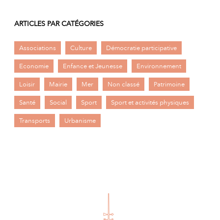
ARTICLES PAR CATÉGORIES
Associations
Culture
Démocratie participative
Economie
Enfance et Jeunesse
Environnement
Loisir
Mairie
Mer
Non classé
Patrimoine
Santé
Social
Sport
Sport et activités physiques
Transports
Urbanisme