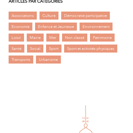
ARTICLES PAR CATÉGORIES
Associations
Culture
Démocratie participative
Economie
Enfance et Jeunesse
Environnement
Loisir
Mairie
Mer
Non classé
Patrimoine
Santé
Social
Sport
Sport et activités physiques
Transports
Urbanisme