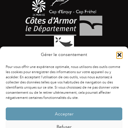
Gérer le consentement
Pour vous offrir une expérience optimale, nous utilisons des outils comme
les cookies pour enregistrer des informations sur votre appareil ou y
accéder. En acceptant l'utilisation de ces outils, vous nous autorisez à
collecter des données telles que vos habitudes de navigation ou des
identifiants uniques sur ce site. Si vous choisissez de ne pas donner votre
ACCESSIBILITÉ
|
AGENDA
|
ASSOCIATIONS
|
consentement ou de le retirer ultérieurement, cela pourrait affecter
CONTACTS
|
PUBLICATIONS
|
ESPACE PRESSE
|
négativement certaines fonctionnalités du site.
MENTIONS LÉGALES
|
POLITIQUE DE CONFIDENTIALITÉ
Accepter
Refuser