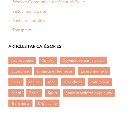
Réserve Communale de Sécurité Civile
Salles municipales
Sanitaires publics
Transports
ARTICLES PAR CATÉGORIES
Associations
Culture
Démocratie participative
Economie
Enfance et Jeunesse
Environnement
Loisir
Mairie
Mer
Non classé
Patrimoine
Santé
Social
Sport
Sport et activités physiques
Transports
Urbanisme