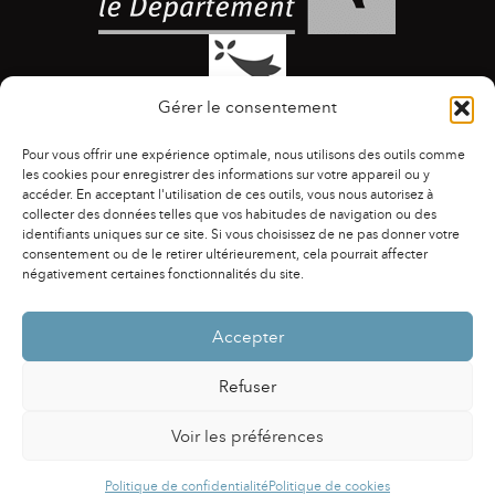
Gérer le consentement
Pour vous offrir une expérience optimale, nous utilisons des outils comme
les cookies pour enregistrer des informations sur votre appareil ou y
accéder. En acceptant l'utilisation de ces outils, vous nous autorisez à
collecter des données telles que vos habitudes de navigation ou des
identifiants uniques sur ce site. Si vous choisissez de ne pas donner votre
ACCESSIBILITÉ
|
AGENDA
|
ASSOCIATIONS
|
consentement ou de le retirer ultérieurement, cela pourrait affecter
CONTACTS
|
PUBLICATIONS
|
ESPACE PRESSE
|
négativement certaines fonctionnalités du site.
MENTIONS LÉGALES
|
POLITIQUE DE CONFIDENTIALITÉ
Accepter
Refuser
Voir les préférences
Powered by
Fluida
&
WordPress.
Politique de confidentialité
Politique de cookies