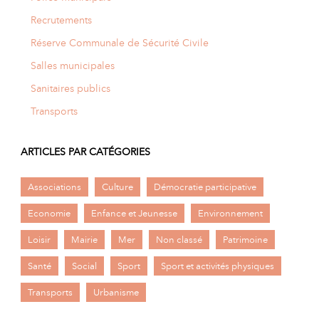
Recrutements
Réserve Communale de Sécurité Civile
Salles municipales
Sanitaires publics
Transports
ARTICLES PAR CATÉGORIES
Associations
Culture
Démocratie participative
Economie
Enfance et Jeunesse
Environnement
Loisir
Mairie
Mer
Non classé
Patrimoine
Santé
Social
Sport
Sport et activités physiques
Transports
Urbanisme