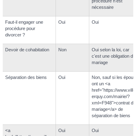
procédure n'est
nécessaire
Faut-il engager une
Oui
Oui
procédure pour
divorcer ?
Devoir de cohabitation
Non
Oui selon la loi, car
c'est une obligation du
mariage
Séparation des biens
Oui
Non, sauf si les époux
ont un <a
href="https://www.ville
erquy.com/mairie/?
xml=F948">contrat de
mariage</a> de
séparation de biens
<a
Oui
Oui