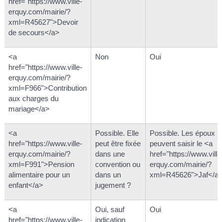
href="https://www.ville-
erquy.com/mairie/?
xml=R45627">Devoir
de secours</a>
<a
Non
Oui
href="https://www.ville-
erquy.com/mairie/?
xml=F966">Contribution
aux charges du
mariage</a>
<a
Possible. Elle
Possible. Les époux
href="https://www.ville-
peut être fixée
peuvent saisir le <a
erquy.com/mairie/?
dans une
href="https://www.ville
xml=F991">Pension
convention ou
erquy.com/mairie/?
alimentaire pour un
dans un
xml=R45626">Jaf</a>
enfant</a>
jugement ?
<a
Oui, sauf
Oui
href="https://www.ville-
indication