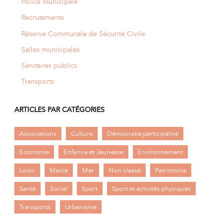
Police Municipale
Recrutements
Réserve Communale de Sécurité Civile
Salles municipales
Sanitaires publics
Transports
ARTICLES PAR CATÉGORIES
Associations
Culture
Démocratie participative
Economie
Enfance et Jeunesse
Environnement
Loisir
Mairie
Mer
Non classé
Patrimoine
Santé
Social
Sport
Sport et activités physiques
Transports
Urbanisme