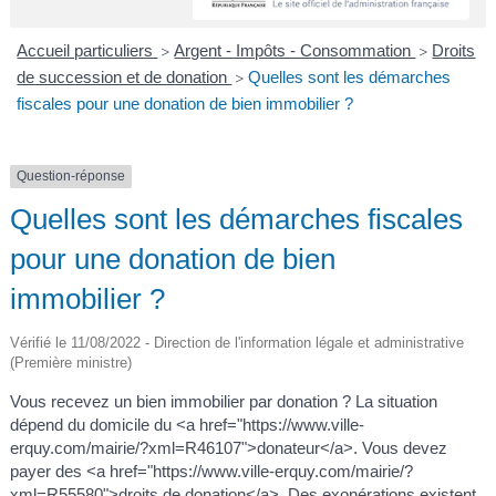
A
I
R
I
E
Accueil particuliers
Argent - Impôts - Consommation
Droits
>
>
de succession et de donation
Quelles sont les démarches
>
fiscales pour une donation de bien immobilier ?
Question-réponse
Quelles sont les démarches fiscales
pour une donation de bien
immobilier ?
Vérifié le 11/08/2022 - Direction de l'information légale et administrative
(Première ministre)
Vous recevez un bien immobilier par donation ? La situation
dépend du domicile du <a href="https://www.ville-
erquy.com/mairie/?xml=R46107">donateur</a>. Vous devez
payer des <a href="https://www.ville-erquy.com/mairie/?
xml=R55580">droits de donation</a>. Des exonérations existent