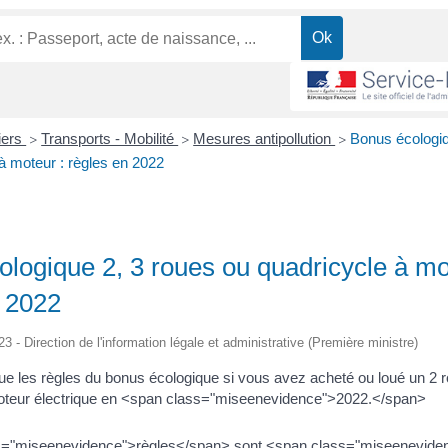
liers
Transports - Mobilité
Mesures antipollution
Bonus écologiq
>
>
>
à moteur : règles en 2022
logique 2, 3 roues ou quadricycle à mo
n 2022
23 - Direction de l'information légale et administrative (Première ministre)
ue les règles du bonus écologique si vous avez acheté ou loué un 2 
oteur électrique en <span class="miseenevidence">2022.</span>
="miseenevidence">règles</span> sont <span class="miseeneviden