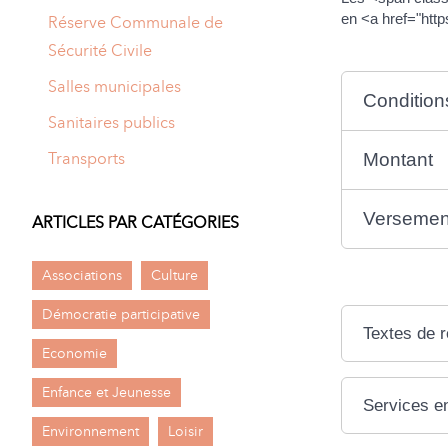
en <a href="htt
Réserve Communale de
Sécurité Civile
Salles municipales
Condition
Sanitaires publics
Transports
Montant
Versemen
ARTICLES PAR CATÉGORIES
Associations
Culture
Démocratie participative
Textes de 
Economie
Enfance et Jeunesse
Services en
Environnement
Loisir