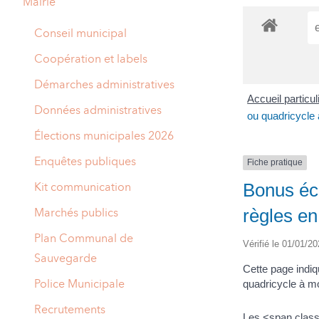
Mairie
A
M
Conseil municipal
A
I
Coopération et labels
R
I
Démarches administratives
Accueil particu
E
Données administratives
ou quadricycle 
Élections municipales 2026
Enquêtes publiques
Fiche pratique
Bonus éco
Kit communication
règles e
Marchés publics
Plan Communal de
Vérifié le 01/01/20
Sauvegarde
Cette page indiq
Police Municipale
quadricycle à m
Recrutements
Les <span class