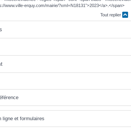
ps://www.ville-erquy.com/mairie/?xml=N18131">2023</a>.</span>
Tout replier
s
t
référence
 ligne et formulaires