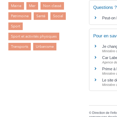
Mairie
Mer
Non classé
Questions ?
Patrimoine
Santé
Social
Peut-on 
Sport
Pour en sav
Sport et activités physiques
Je chan
Transports
Urbanisme
Ministère 
Car Lab
Agence de 
Prime à 
Ministère 
Le site 
Ministère 
©
Direction de l'inf
comarquage devel