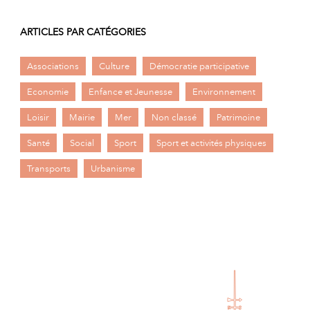
ARTICLES PAR CATÉGORIES
Associations
Culture
Démocratie participative
Economie
Enfance et Jeunesse
Environnement
Loisir
Mairie
Mer
Non classé
Patrimoine
Santé
Social
Sport
Sport et activités physiques
Transports
Urbanisme