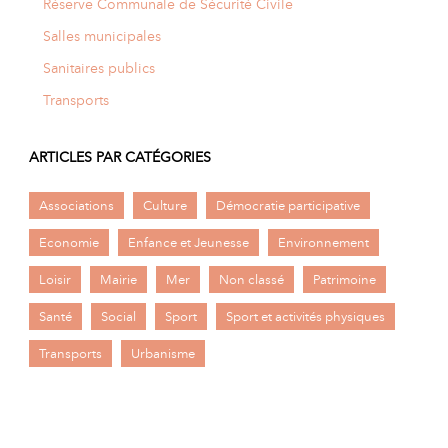
Réserve Communale de Sécurité Civile
Salles municipales
Sanitaires publics
Transports
ARTICLES PAR CATÉGORIES
Associations
Culture
Démocratie participative
Economie
Enfance et Jeunesse
Environnement
Loisir
Mairie
Mer
Non classé
Patrimoine
Santé
Social
Sport
Sport et activités physiques
Transports
Urbanisme