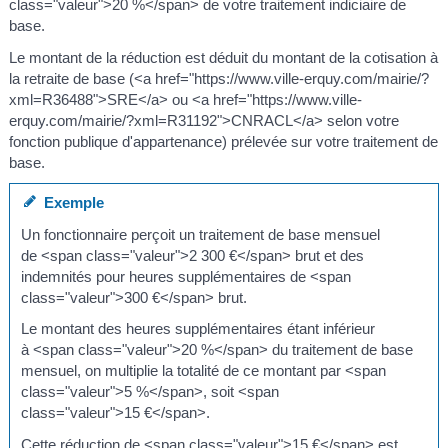
class="valeur">20 %</span> de votre traitement indiciaire de
base.
Le montant de la réduction est déduit du montant de la cotisation à
la retraite de base (<a href="https://www.ville-erquy.com/mairie/?
xml=R36488">SRE</a> ou <a href="https://www.ville-
erquy.com/mairie/?xml=R31192">CNRACL</a> selon votre
fonction publique d'appartenance) prélevée sur votre traitement de
base.
Exemple
Un fonctionnaire perçoit un traitement de base mensuel
de <span class="valeur">2 300 €</span> brut et des
indemnités pour heures supplémentaires de <span
class="valeur">300 €</span> brut.
Le montant des heures supplémentaires étant inférieur
à <span class="valeur">20 %</span> du traitement de base
mensuel, on multiplie la totalité de ce montant par <span
class="valeur">5 %</span>, soit <span
class="valeur">15 €</span>.
Cette réduction de <span class="valeur">15 €</span> est