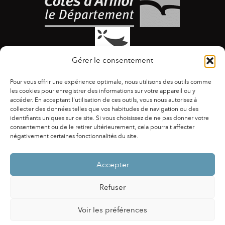
Gérer le consentement
Pour vous offrir une expérience optimale, nous utilisons des outils comme
les cookies pour enregistrer des informations sur votre appareil ou y
accéder. En acceptant l'utilisation de ces outils, vous nous autorisez à
collecter des données telles que vos habitudes de navigation ou des
identifiants uniques sur ce site. Si vous choisissez de ne pas donner votre
ACCESSIBILITÉ
|
AGENDA
|
ASSOCIATIONS
|
consentement ou de le retirer ultérieurement, cela pourrait affecter
CONTACTS
|
PUBLICATIONS
|
ESPACE PRESSE
|
négativement certaines fonctionnalités du site.
MENTIONS LÉGALES
|
POLITIQUE DE CONFIDENTIALITÉ
Accepter
Refuser
Voir les préférences