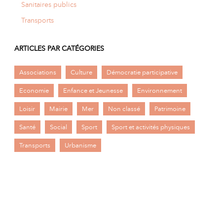
Sanitaires publics
Transports
ARTICLES PAR CATÉGORIES
Associations
Culture
Démocratie participative
Economie
Enfance et Jeunesse
Environnement
Loisir
Mairie
Mer
Non classé
Patrimoine
Santé
Social
Sport
Sport et activités physiques
Transports
Urbanisme