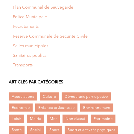
Plan Communal de Sauvegarde
Police Municipale
Recrutements
Réserve Communale de Sécurité Civile
Salles municipales
Sanitaires publics
Transports
ARTICLES PAR CATÉGORIES
Associations
Culture
Démocratie participative
Economie
Enfance et Jeunesse
Environnement
Loisir
Mairie
Mer
Non classé
Patrimoine
Santé
Social
Sport
Sport et activités physiques