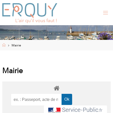
Skip
to
content
E
R
Q
U
Y
,
S
I
Home
Mairie
T
E
O
F
F
I
Mairie
C
I
E
L
D
E
L
A
M