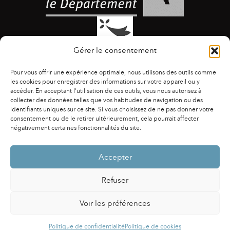
Gérer le consentement
Pour vous offrir une expérience optimale, nous utilisons des outils comme
les cookies pour enregistrer des informations sur votre appareil ou y
accéder. En acceptant l'utilisation de ces outils, vous nous autorisez à
collecter des données telles que vos habitudes de navigation ou des
identifiants uniques sur ce site. Si vous choisissez de ne pas donner votre
ACCESSIBILITÉ
|
AGENDA
|
ASSOCIATIONS
|
consentement ou de le retirer ultérieurement, cela pourrait affecter
CONTACTS
|
PUBLICATIONS
|
ESPACE PRESSE
|
négativement certaines fonctionnalités du site.
MENTIONS LÉGALES
|
POLITIQUE DE CONFIDENTIALITÉ
Accepter
Refuser
Voir les préférences
Powered by
Fluida
&
WordPress.
Politique de confidentialité
Politique de cookies