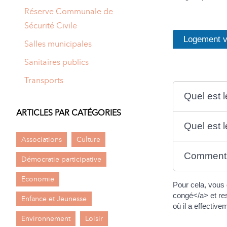
Réserve Communale de
Sécurité Civile
Logement v
Salles municipales
Sanitaires publics
Transports
Quel est l
ARTICLES PAR CATÉGORIES
Quel est l
Associations
Culture
Comment c
Démocratie participative
Economie
Pour cela, vous
congé</a> et res
Enfance et Jeunesse
où il a effectiv
Environnement
Loisir