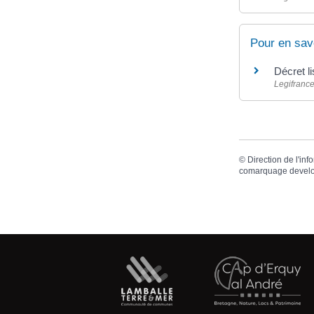
Pour en sav
Décret l
Legifranc
©
Direction de l'inf
comarquage devel