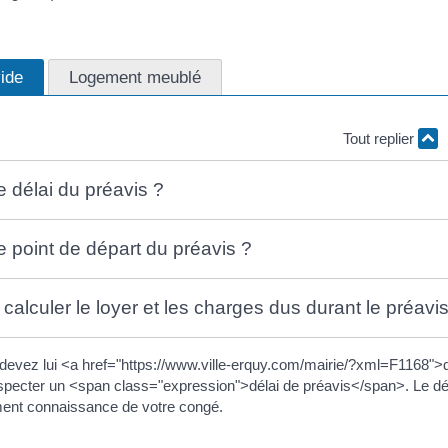
ide
Logement meublé
Tout replier
e délai du préavis ?
e point de départ du préavis ?
alculer le loyer et les charges dus durant le préavi
 devez lui <a href="https://www.ville-erquy.com/mairie/?xml=F1168">
pecter un <span class="expression">délai de préavis</span>. Le déla
ement connaissance de votre congé.