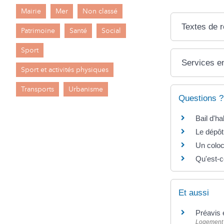
Mairie
Mer
Non classé
Textes de 
Patrimoine
Santé
Social
Sport
Services en
Sport et activités physiques
Transports
Urbanisme
Questions ?
Bail d'h
Le dépôt 
Un coloc
Qu'est-c
Et aussi
Préavis 
Logement