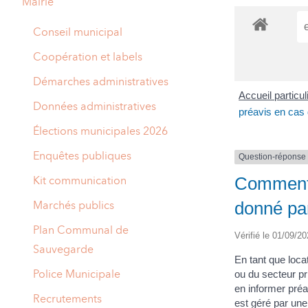
Mairie
A
M
Conseil municipal
A
I
Coopération et labels
R
I
Démarches administratives
Accueil particu
E
Données administratives
préavis en cas 
Élections municipales 2026
Enquêtes publiques
Question-réponse
Comment c
Kit communication
donné par
Marchés publics
Plan Communal de
Vérifié le 01/09/20
Sauvegarde
En tant que loca
Police Municipale
ou du secteur pr
en informer préal
Recrutements
est géré par une