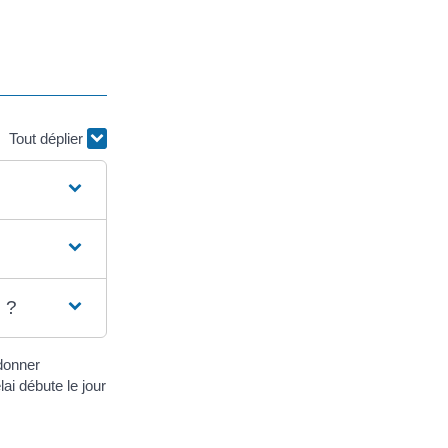
Tout déplier
s ?
donner
i débute le jour