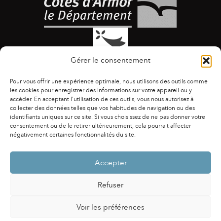
Gérer le consentement
Pour vous offrir une expérience optimale, nous utilisons des outils comme
les cookies pour enregistrer des informations sur votre appareil ou y
accéder. En acceptant l'utilisation de ces outils, vous nous autorisez à
collecter des données telles que vos habitudes de navigation ou des
identifiants uniques sur ce site. Si vous choisissez de ne pas donner votre
ACCESSIBILITÉ
|
AGENDA
|
ASSOCIATIONS
|
consentement ou de le retirer ultérieurement, cela pourrait affecter
CONTACTS
|
PUBLICATIONS
|
ESPACE PRESSE
|
négativement certaines fonctionnalités du site.
MENTIONS LÉGALES
|
POLITIQUE DE CONFIDENTIALITÉ
Accepter
Refuser
Voir les préférences