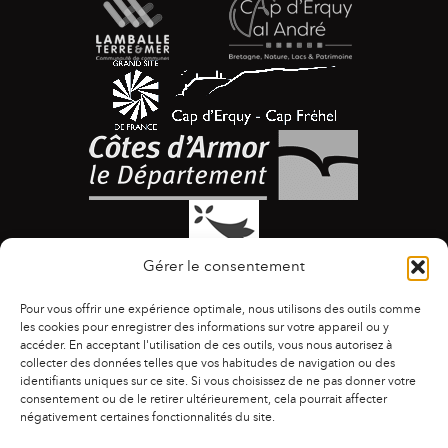
Gérer le consentement
Pour vous offrir une expérience optimale, nous utilisons des outils comme
les cookies pour enregistrer des informations sur votre appareil ou y
accéder. En acceptant l'utilisation de ces outils, vous nous autorisez à
collecter des données telles que vos habitudes de navigation ou des
identifiants uniques sur ce site. Si vous choisissez de ne pas donner votre
ACCESSIBILITÉ
|
AGENDA
|
ASSOCIATIONS
|
consentement ou de le retirer ultérieurement, cela pourrait affecter
CONTACTS
|
PUBLICATIONS
|
ESPACE PRESSE
|
négativement certaines fonctionnalités du site.
MENTIONS LÉGALES
|