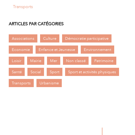
Transports
ARTICLES PAR CATÉGORIES
Associations
Culture
Démocratie participative
Economie
Enfance et Jeunesse
Environnement
Loisir
Mairie
Mer
Non classé
Patrimoine
Santé
Social
Sport
Sport et activités physiques
Transports
Urbanisme