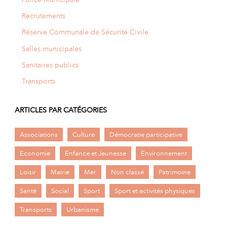
Recrutements
Réserve Communale de Sécurité Civile
Salles municipales
Sanitaires publics
Transports
ARTICLES PAR CATÉGORIES
Associations
Culture
Démocratie participative
Economie
Enfance et Jeunesse
Environnement
Loisir
Mairie
Mer
Non classé
Patrimoine
Santé
Social
Sport
Sport et activités physiques
Transports
Urbanisme