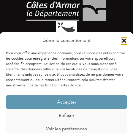
Gérer le consentement
Pour vous offrir une expérience optimale, nous utilisons des outils comme
les cookies pour enregistrer des informations sur votre appareil ou y
accéder. En acceptant l'utilisation de ces outils, vous nous autorisez à
collecter des données telles que vos habitudes de navigation ou des
identifiants uniques sur ce site. Si vous choisissez de ne pas donner votre
ACCESSIBILITÉ
|
AGENDA
|
ASSOCIATIONS
|
consentement ou de le retirer ultérieurement, cela pourrait affecter
CONTACTS
|
PUBLICATIONS
|
ESPACE PRESSE
|
négativement certaines fonctionnalités du site.
MENTIONS LÉGALES
|
POLITIQUE DE CONFIDENTIALITÉ
Accepter
Refuser
Voir les préférences