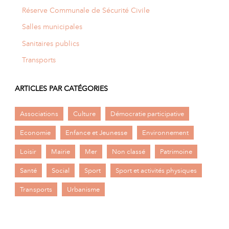
Réserve Communale de Sécurité Civile
Salles municipales
Sanitaires publics
Transports
ARTICLES PAR CATÉGORIES
Associations
Culture
Démocratie participative
Economie
Enfance et Jeunesse
Environnement
Loisir
Mairie
Mer
Non classé
Patrimoine
Santé
Social
Sport
Sport et activités physiques
Transports
Urbanisme