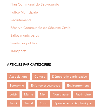
Plan Communal de Sauvegarde
Police Municipale
Recrutements
Réserve Communale de Sécurité Civile
Salles municipales
Sanitaires publics
Transports
ARTICLES PAR CATÉGORIES
Associations
Culture
Démocratie participative
Economie
Enfance et Jeunesse
Environnement
Loisir
Mairie
Mer
Non classé
Patrimoine
Santé
Social
Sport
Sport et activités physiques