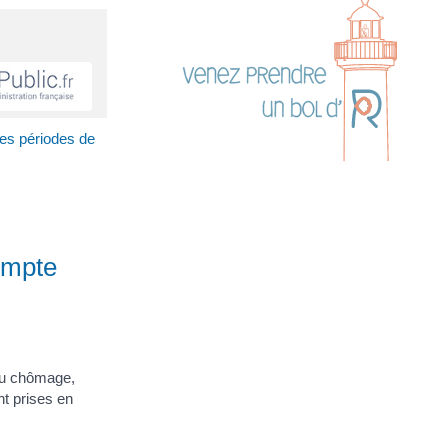
es périodes de
ompte
au chômage,
nt prises en