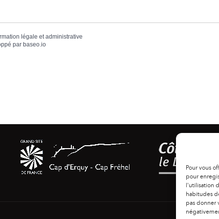
ormation légale et administrative
oppé par
baseo.io
Pour vous of
pour enregis
l'utilisation
habitudes de
pas donner v
négativement