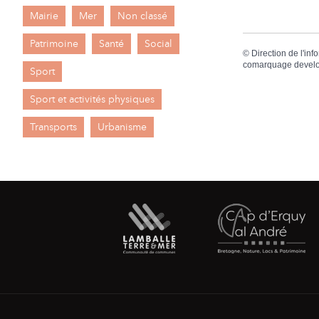
Mairie
Mer
Non classé
Patrimoine
Santé
Social
©
Direction de l'inf
comarquage devel
Sport
Sport et activités physiques
Transports
Urbanisme