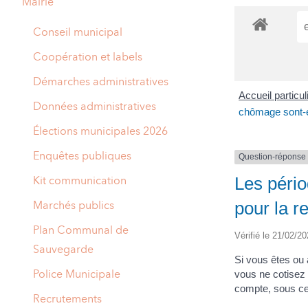
Mairie
A
M
Conseil municipal
A
I
Coopération et labels
R
I
Démarches administratives
Accueil particu
E
Données administratives
chômage sont-el
Élections municipales 2026
Enquêtes publiques
Question-réponse
Les péri
Kit communication
pour la re
Marchés publics
Plan Communal de
Vérifié le 21/02/20
Sauvegarde
Si vous êtes ou
Police Municipale
vous ne cotisez 
compte, sous cer
Recrutements