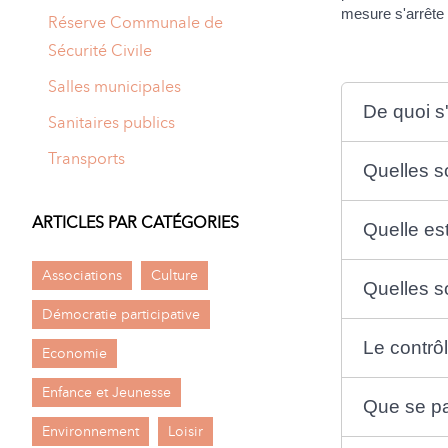
mesure s'arrête 
Réserve Communale de
Sécurité Civile
Salles municipales
De quoi s'
Sanitaires publics
Transports
Quelles so
ARTICLES PAR CATÉGORIES
Quelle es
Associations
Culture
Quelles so
Démocratie participative
Le contrôl
Economie
Enfance et Jeunesse
Que se pa
Environnement
Loisir