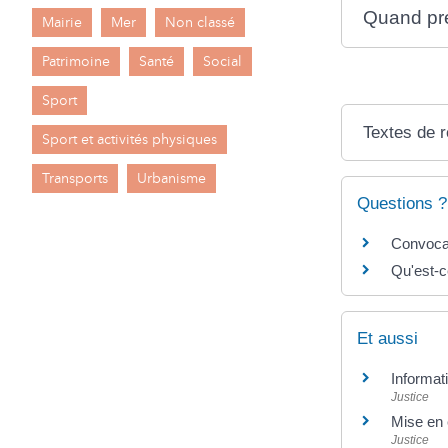
Quand pren
Mairie
Mer
Non classé
Patrimoine
Santé
Social
Sport
Textes de 
Sport et activités physiques
Transports
Urbanisme
Questions ?
Convocat
Qu'est-c
Et aussi
Informati
Justice
Mise en
Justice