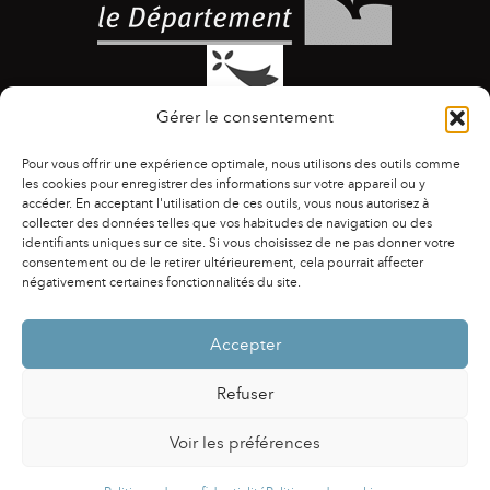
Gérer le consentement
Pour vous offrir une expérience optimale, nous utilisons des outils comme
les cookies pour enregistrer des informations sur votre appareil ou y
accéder. En acceptant l'utilisation de ces outils, vous nous autorisez à
collecter des données telles que vos habitudes de navigation ou des
identifiants uniques sur ce site. Si vous choisissez de ne pas donner votre
ACCESSIBILITÉ
|
AGENDA
|
ASSOCIATIONS
|
consentement ou de le retirer ultérieurement, cela pourrait affecter
CONTACTS
|
PUBLICATIONS
|
ESPACE PRESSE
|
négativement certaines fonctionnalités du site.
MENTIONS LÉGALES
|
POLITIQUE DE CONFIDENTIALITÉ
Accepter
Refuser
Voir les préférences
Powered by
Fluida
&
WordPress.