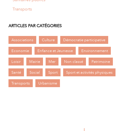
Transports
ARTICLES PAR CATÉGORIES
Associations
Culture
Démocratie participative
Economie
Enfance et Jeunesse
Environnement
Loisir
Mairie
Mer
Non classé
Patrimoine
Santé
Social
Sport
Sport et activités physiques
Transports
Urbanisme