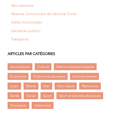
Recrutements
Réserve Communale de Sécurité Civile
Salles municipales
Sanitaires publics
Transports
ARTICLES PAR CATÉGORIES
Associations
Culture
Démocratie participative
Economie
Enfance et Jeunesse
Environnement
Loisir
Mairie
Mer
Non classé
Patrimoine
Santé
Social
Sport
Sport et activités physiques
Transports
Urbanisme