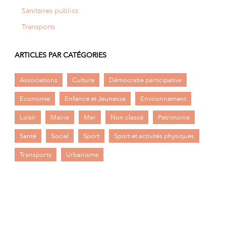
Sanitaires publics
Transports
ARTICLES PAR CATÉGORIES
Associations
Culture
Démocratie participative
Economie
Enfance et Jeunesse
Environnement
Loisir
Mairie
Mer
Non classé
Patrimoine
Santé
Social
Sport
Sport et activités physiques
Transports
Urbanisme