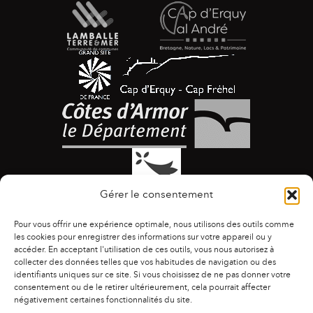
Gérer le consentement
Pour vous offrir une expérience optimale, nous utilisons des outils comme
les cookies pour enregistrer des informations sur votre appareil ou y
accéder. En acceptant l'utilisation de ces outils, vous nous autorisez à
collecter des données telles que vos habitudes de navigation ou des
identifiants uniques sur ce site. Si vous choisissez de ne pas donner votre
ACCESSIBILITÉ
|
AGENDA
|
ASSOCIATIONS
|
consentement ou de le retirer ultérieurement, cela pourrait affecter
CONTACTS
|
PUBLICATIONS
|
ESPACE PRESSE
|
négativement certaines fonctionnalités du site.
MENTIONS LÉGALES
|