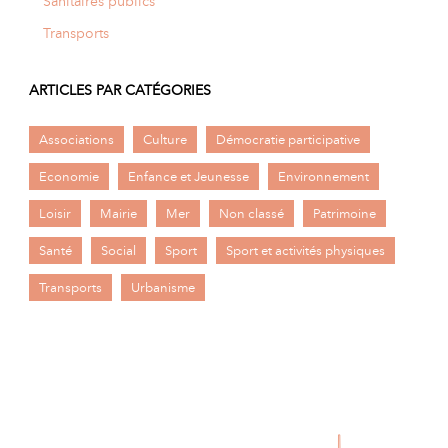
Sanitaires publics
Transports
ARTICLES PAR CATÉGORIES
Associations
Culture
Démocratie participative
Economie
Enfance et Jeunesse
Environnement
Loisir
Mairie
Mer
Non classé
Patrimoine
Santé
Social
Sport
Sport et activités physiques
Transports
Urbanisme